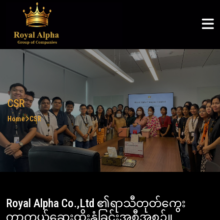
ROYAL ALPHA
ABOUT US
SERVICES
COMMUNITY
ROYAL ALPHA
Logistics & Supply Chain
Articles
Royal Alpha
Home
English
Petroleum Sector
CSR
Three Shadows
About Us
မြန်မာစာ
Ruby Joyce
Services
ไทย
CSR
Home
CSR
Clients
Community
Careers
Royal Alpha Co.,Ltd ၏ရာသီတုတ်ကွေး
ကာကွယ်ဆေးထိုးနှံခြင်းအစီအစဉ်။