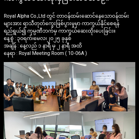
Contact Us
Royal Alpha Co.,Ltd တွင် တာဝန်ထမ်းဆောင်နေသောဝန်ထမ်း
English
များအား ရာသီတုတ်ကွေးဖြစ်ပွားမှုမှာ ကာကွယ်နိုင်စေရန်
ရည်ရွယ်၍ ကုမ္ပဏီဘက်မှ ကာကွယ်ဆေးထိုးပေးခြင်း။
နေ့စွဲ : ၃၀ရက်၊မေလ၊၂၀၂၅ ခုနှစ်
အချိန် : နေ့လည် ၁ နာရီ မှ ၂ နာရီ အထိ
နေရာ : Royal Meeting Room ( 10-06A )