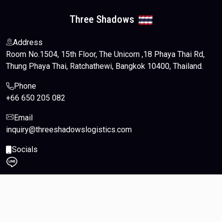
Three Shadows
Address
Room No.1504, 15th Floor, The Unicorn ,18 Phaya Thai Rd,
Thung Phaya Thai, Ratchathewi, Bangkok 10400, Thailand.
Phone
+66 650 205 082
Email
inquiry@threeshadowslogistics.com
Socials
© 2024-2026 Royal Alpha Co., Ltd. All Rights Reserved.
Web Design
by
NetScriper