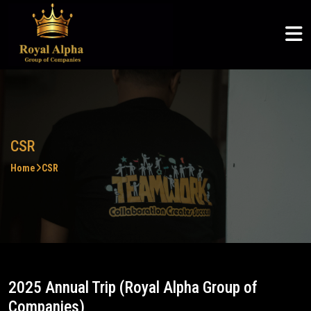
ROYAL ALPHA
ABOUT US
SERVICES
COMMUNITY
ROYAL ALPHA
Logistics & Supply Chain
Articles
Royal Alpha
Home
English
Petroleum Sector
CSR
Three Shadows
About Us
မြန်မာစာ
Ruby Joyce
Services
ไทย
CSR
Home
CSR
Clients
Community
Careers
2025 Annual Trip (Royal Alpha Group of
Companies)