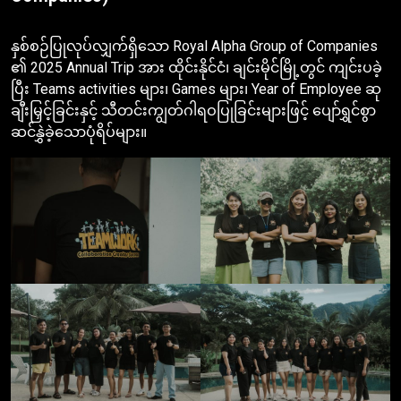
Contact Us
နှစ်စဉ်ပြုလုပ်လျှက်ရှိသော Royal Alpha Group of Companies
English
၏ 2025 Annual Trip အား ထိုင်းနိုင်ငံ၊ ချင်းမိုင်မြို့တွင် ကျင်းပခဲ့
ပြီး Teams activities များ၊ Games များ၊ Year of Employee ဆု
ချီးမြှင့်ခြင်းနှင့် သီတင်းကျွတ်ဂါရဝပြုခြင်းများဖြင့် ပျော်ရွှင်စွာ
ဆင်နွှဲခဲ့သောပုံရိပ်များ။