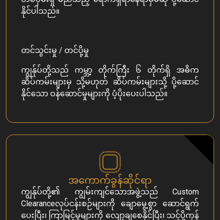
Contact Us
နိုင်ပါသည်။
မြန်မာစာ
တင်သွင်းမှု / တင်ပို့မှု
ကျွန်ုပ်တို့သည် ကမ္ဘာ့ တိုက်ကြီး ၆ တိုက်ရှိ အဓိက
ဆိပ်ကမ်းများမှ သို့မဟုတ် ဆိပ်ကမ်းများသို့ ပို့ဆောင်
နိုင်သော ဝန်ဆောင်မှုများကို ပံ့ပိုးပေးပါသည်။
အကောက်ခွန်ဆိုင်ရာ
ကျွန်ုပ်တို့၏ ကျွမ်းကျင်သောအဖွဲ့သည် Custom
Clearanceလုပ်ငန်းစဉ်များကို ချောမွေ့စွာ ဆောင်ရွက်
ပေးပြီး၊ ကြာမြင့်မှုများကို လျော့ချစေနိုင်ပြီး၊ သင့်ပို့ကုန်