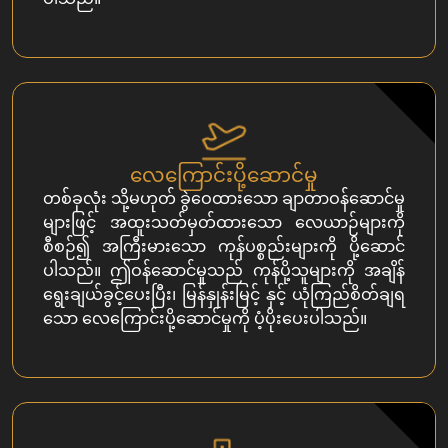
လေကြောင်းပို့ဆောင်မှု
တစ်ခုလုံး သို့မဟုတ် ခွဲဝေထားသော ချာတာဝန်ဆောင်မှု
များဖြင့် အထူးသတ်မှတ်ထားသော လေယာဉ်များကို
စီစဉ်၍ အကြီးမားသော ကုန်ပစ္စည်းများကို ပို့ဆောင်
ပါသည်။ ဤဝန်ဆောင်မှုသည် ကုန်ပို့သူများကို အချိန်
ရွေးချယ်ခွင့်ပေးပြီး၊ မြန်နှုန်းမြင့် နှင့် ယုံကြည်စိတ်ချရ
သော လေကြောင်းပို့ဆောင်မှုကို ပံ့ပိုးပေးပါသည်။