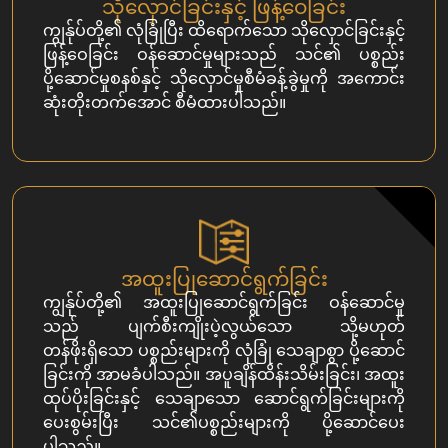
သိုလှောင်ခြင်းနှင့် ဖြန့်ဝေခြင်း
ကျွန်ုပ်တို့၏ လုံခြုံပြီး ထိရောက်သော သိုလှောင်ခြင်းနှင့်
ဖြန့်ဝေခြင်း ဝန်ဆောင်မှုများသည် သင်၏ ပစ္စည်း
ပို့ဆောင်မှုစနစ်နှင့် သိုလှောင်မှုစီမံခန့်ခွဲမှုကို အကောင်း
ဆုံးတိုးတက်အောင် စီမံထားပါသည်။
အထူးပြုဆောင်ရွက်ခြင်း
ကျွန်ုပ်တို့၏ အထူးပြုဆောင်ရွက်ခြင်း ဝန်ဆောင်မှု
သည် ပျက်စီးကျိုးပဲ့လွယ်သော သို့မဟုတ်
တန်ဖိုးရှိသော ပစ္စည်းများကို လုံခြုံ သေချာစွာ ပို့ဆောင်
ခြင်းကို အာမခံပါသည်။ အပူချိန်ထိန်းသိမ်းခြင်း၊ အထူး
ထုပ်ပိုးခြင်းနှင့် သေချာသော ဆောင်ရွက်ခြင်းများကို
ပေးစွမ်းပြီး သင်၏ပစ္စည်းများကို ပို့ဆောင်ပေး
ပါသည်။