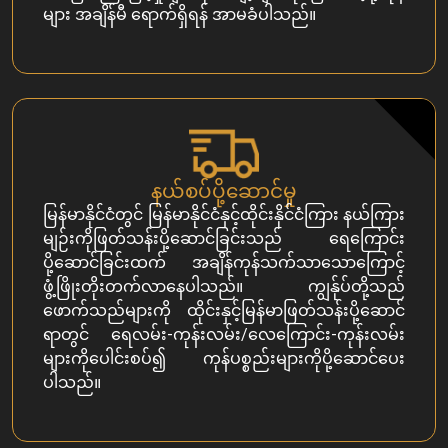
များ အချိန်မီ ရောက်ရှိရန် အာမခံပါသည်။
နယ်စပ်ပို့ဆောင်မှု
မြန်မာနိုင်ငံတွင် မြန်မာနိုင်ငံနှင့်ထိုင်းနိုင်ငံကြား နယ်ကြား
မျဉ်းကိုဖြတ်သန်းပို့ဆောင်ခြင်းသည် ရေကြောင်း
ပို့ဆောင်ခြင်းထက် အချိန်ကုန်သက်သာသောကြောင့်
ဖွံ့ဖြိုးတိုးတက်လာနေပါသည်။ ကျွန်ုပ်တို့သည်
ဖောက်သည်များကို ထိုင်းနှင့်မြန်မာဖြတ်သန်းပို့ဆောင်
ရာတွင် ရေလမ်း-ကုန်းလမ်း/လေကြောင်း-ကုန်းလမ်း
များကိုပေါင်းစပ်၍ ကုန်ပစ္စည်းများကိုပို့ဆောင်ပေး
ပါသည်။