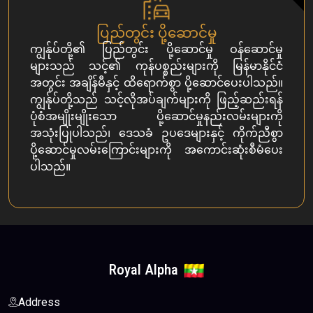
ပြည်တွင်း ပို့ဆောင်မှု
ကျွန်ုပ်တို့၏ ပြည်တွင်း ပို့ဆောင်မှု ဝန်ဆောင်မှု
များသည် သင့်၏ ကုန်ပစ္စည်းများကို မြန်မာနိုင်ငံ
အတွင်း အချိန်မီနှင့် ထိရောက်စွာ ပို့ဆောင်ပေးပါသည်။
ကျွန်ုပ်တို့သည် သင့်လိုအပ်ချက်များကို ဖြည့်ဆည်းရန်
ပုံစံအမျိုးမျိုးသော ပို့ဆောင်မှုနည်းလမ်းများကို
အသုံးပြုပါသည်၊ ဒေသခံ ဥပဒေများနှင့် ကိုက်ညီစွာ
ပို့ဆောင်မှုလမ်းကြောင်းများကို အကောင်းဆုံးစီမံပေး
ပါသည်။
Royal Alpha
Address