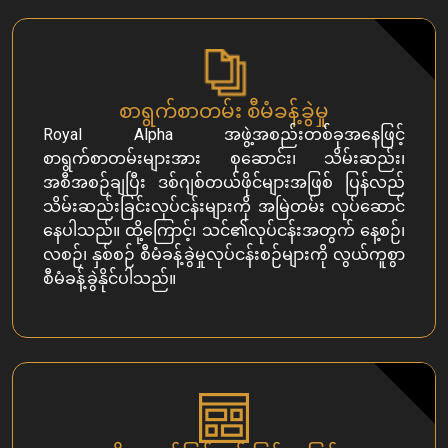
စာရွက်စာတမ်း စီမံခန့်ခွဲမှု
Royal Alpha အဖွဲ့အစည်းတစ်ခုအနေဖြင့်
စာရွက်စာတမ်းများအား စုဆောင်း၊ သိမ်းဆည်း၊
အစီအစဉ်ချပြီး ဒစ်ဂျစ်တယ်ဖိုင်များအဖြစ် ပြန်လည်
သိမ်းဆည်းခြင်းလုပ်ငန်းများကို အမြဲတမ်း လုပ်ဆောင်
နေပါသည်။ ထို့ကြောင့်၊ သင်၏လုပ်ငန်းအတွက် နေ့စဉ်၊
လစဉ်၊ နှစ်စဉ် စီမံခန့်ခွဲမှုလုပ်ငန်းစဉ်များကို လွယ်ကူစွာ
စီမံခန့်ခွဲနိုင်ပါသည်။